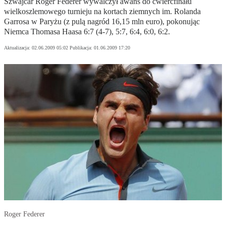
Szwajcar Roger Federer wywalczył awans do ćwierćfinału
wielkoszlemowego turnieju na kortach ziemnych im. Rolanda
Garrosa w Paryżu (z pulą nagród 16,15 mln euro), pokonując
Niemca Thomasa Haasa 6:7 (4-7), 5:7, 6:4, 6:0, 6:2.
Aktualizacja:
02.06.2009 05:02
Publikacja:
01.06.2009 17:20
Roger Federer