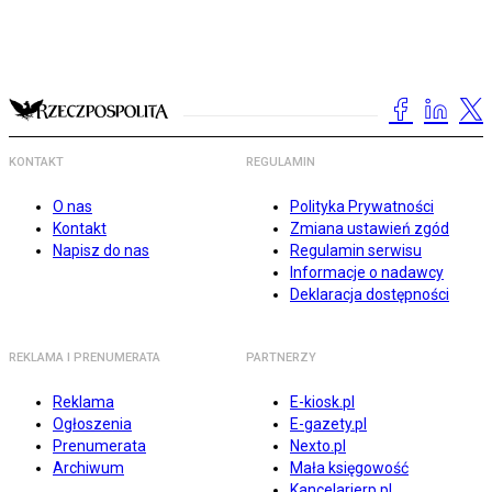
KONTAKT
REGULAMIN
O nas
Polityka Prywatności
Kontakt
Zmiana ustawień zgód
Napisz do nas
Regulamin serwisu
Informacje o nadawcy
Deklaracja dostępności
REKLAMA I PRENUMERATA
PARTNERZY
Reklama
E-kiosk.pl
Ogłoszenia
E-gazety.pl
Prenumerata
Nexto.pl
Archiwum
Mała księgowość
Kancelarierp.pl