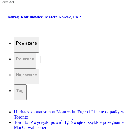
Foto: AFP
Jędrzej Kołtunowicz
,
Marcin Nowak
,
PAP
Powiązane
Polecane
Najnowsze
Tagi
Hurkacz z awansem w Montrealu. Fręch i Linette odpadły w
Toronto
Toronto. Zwycięski powrót Igi Świątek, szybkie pożegnanie
Mai Chwalińskiej