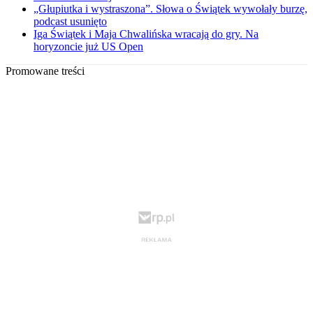
„Głupiutka i wystraszona”. Słowa o Świątek wywołały burzę,
podcast usunięto
Iga Świątek i Maja Chwalińska wracają do gry. Na
horyzoncie już US Open
Promowane treści