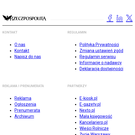
KONTAKT
REGULAMIN
O nas
Polityka Prywatności
Kontakt
Zmiana ustawień zgód
Napisz do nas
Regulamin serwisu
Informacje o nadawcy
Deklaracja dostępności
REKLAMA I PRENUMERATA
PARTNERZY
Reklama
E-kiosk.pl
Ogłoszenia
E-gazety.pl
Prenumerata
Nexto.pl
Archiwum
Mała księgowość
Kancelarierp.pl
Wieści Rolnicze
Życie Warszawy