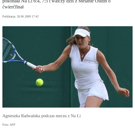
pokonała Na Li 6:4, 7:5 i walczy dziś z Melanie Oudin o
ćwierćfinał
Publikacja:
28.06.2009 17:42
Agnieszka Radwańska podczas meczu z Na Li
Foto: AFP