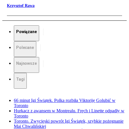
Krzysztof Rawa
Powiązane
Polecane
Najnowsze
Tagi
66 minut Igi Świątek. Polka rozbiła Viktoriję Golubić w
Toronto
Hurkacz z awansem w Montrealu. Fręch i Linette odpadły w
Toronto
Toronto. Zwycięski powrót Igi Świątek, szybkie pożegnanie
Mai Chwalińskiej