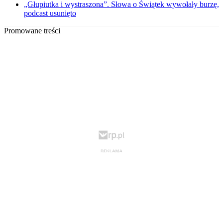
„Głupiutka i wystraszona”. Słowa o Świątek wywołały burzę,
podcast usunięto
Promowane treści