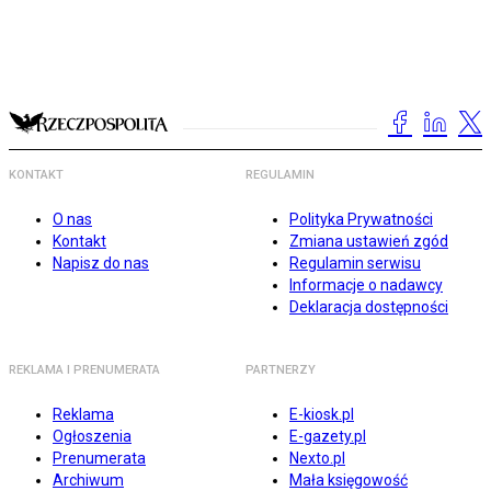
KONTAKT
REGULAMIN
O nas
Polityka Prywatności
Kontakt
Zmiana ustawień zgód
Napisz do nas
Regulamin serwisu
Informacje o nadawcy
Deklaracja dostępności
REKLAMA I PRENUMERATA
PARTNERZY
Reklama
E-kiosk.pl
Ogłoszenia
E-gazety.pl
Prenumerata
Nexto.pl
Archiwum
Mała księgowość