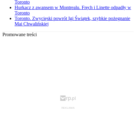
Toronto
Hurkacz z awansem w Montrealu. Fręch i Linette odpadły w
Toronto
Toronto. Zwycięski powrót Igi Świątek, szybkie pożegnanie
Mai Chwalińskiej
Promowane treści