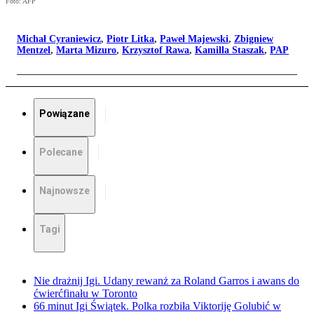
Foto: AFP
Michał Cyraniewicz
,
Piotr Litka
,
Paweł Majewski
,
Zbigniew
Mentzel
,
Marta Mizuro
,
Krzysztof Rawa
,
Kamilla Staszak
,
PAP
Powiązane
Polecane
Najnowsze
Tagi
Nie drażnij Igi. Udany rewanż za Roland Garros i awans do
ćwierćfinału w Toronto
66 minut Igi Świątek. Polka rozbiła Viktoriję Golubić w