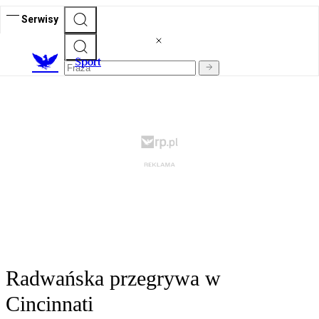
Serwisy
S
port
Radwańska przegrywa w
Cincinnati