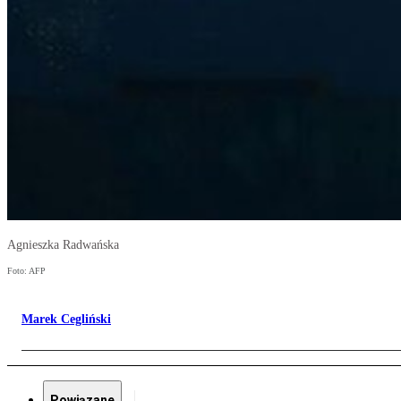
Agnieszka Radwańska
Foto: AFP
Marek Cegliński
Powiązane