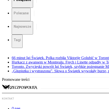
Polecane
Najnowsze
Tagi
66 minut Igi Świątek. Polka rozbiła Viktoriję Golubić w Toron
Hurkacz z awansem w Montrealu. Fręch i Linette odpadły w T
Toronto. Zwycięski powrót Igi Świątek, szybkie pożegnanie M
„Głupiutka i wystraszona”. Słowa o Świątek wywołały burzę, 
Promowane treści
KONTAKT
O nas