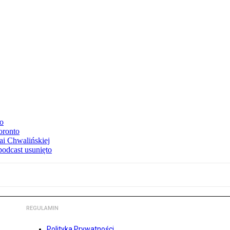
to
oronto
ai Chwalińskiej
podcast usunięto
REGULAMIN
Polityka Prywatności