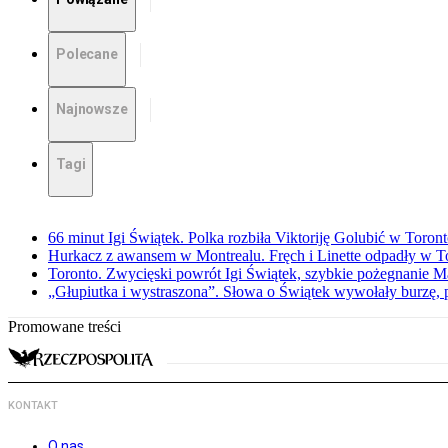
Polecane
Najnowsze
Tagi
66 minut Igi Świątek. Polka rozbiła Viktoriję Golubić w Toron
Hurkacz z awansem w Montrealu. Fręch i Linette odpadły w T
Toronto. Zwycięski powrót Igi Świątek, szybkie pożegnanie M
„Głupiutka i wystraszona”. Słowa o Świątek wywołały burzę, 
Promowane treści
KONTAKT
O nas