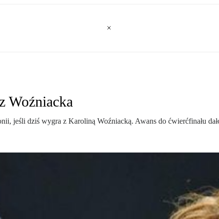
az Woźniacka
ii, jeśli dziś wygra z Karoliną Woźniacką. Awans do ćwierćfinału da