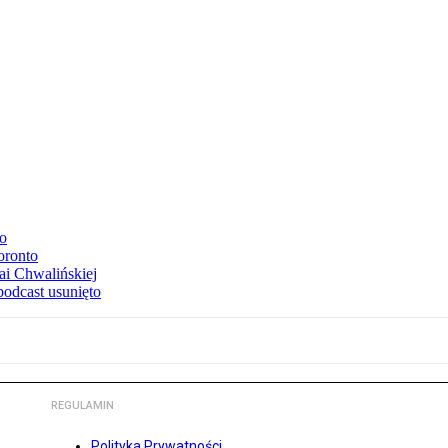
to
oronto
ai Chwalińskiej
podcast usunięto
REGULAMIN
Polityka Prywatności