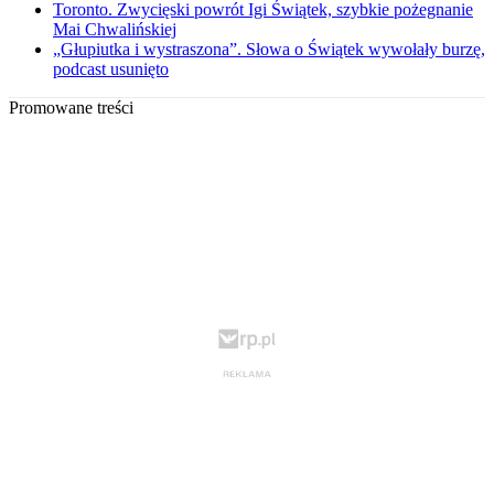
Toronto. Zwycięski powrót Igi Świątek, szybkie pożegnanie
Mai Chwalińskiej
„Głupiutka i wystraszona”. Słowa o Świątek wywołały burzę,
podcast usunięto
Promowane treści