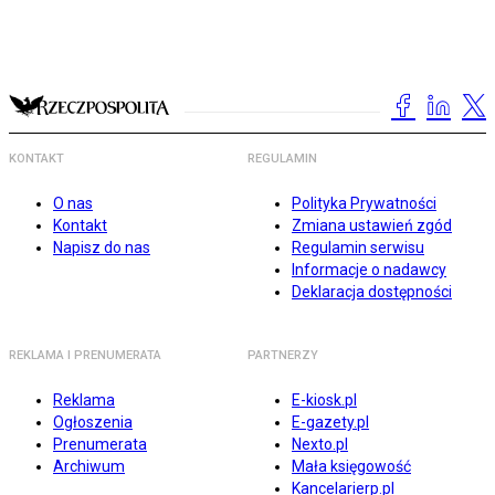
KONTAKT
REGULAMIN
O nas
Polityka Prywatności
Kontakt
Zmiana ustawień zgód
Napisz do nas
Regulamin serwisu
Informacje o nadawcy
Deklaracja dostępności
REKLAMA I PRENUMERATA
PARTNERZY
Reklama
E-kiosk.pl
Ogłoszenia
E-gazety.pl
Prenumerata
Nexto.pl
Archiwum
Mała księgowość
Kancelarierp.pl