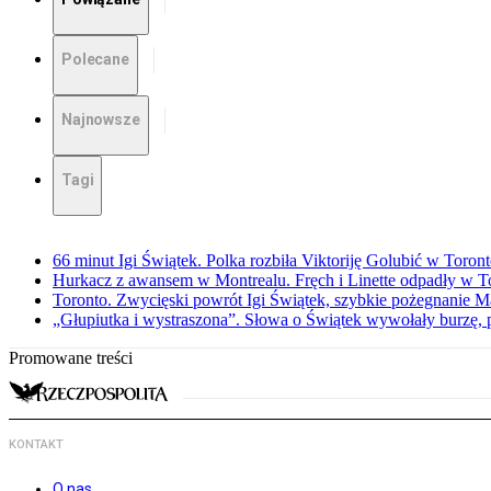
Polecane
Najnowsze
Tagi
66 minut Igi Świątek. Polka rozbiła Viktoriję Golubić w Toron
Hurkacz z awansem w Montrealu. Fręch i Linette odpadły w T
Toronto. Zwycięski powrót Igi Świątek, szybkie pożegnanie M
„Głupiutka i wystraszona”. Słowa o Świątek wywołały burzę, 
Promowane treści
KONTAKT
O nas