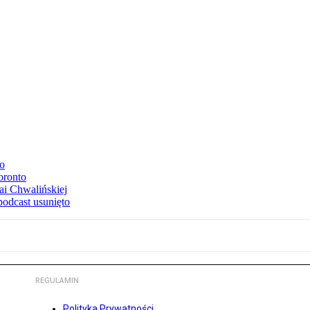
to
oronto
ai Chwalińskiej
podcast usunięto
REGULAMIN
Polityka Prywatności