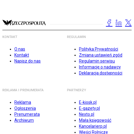
KONTAKT
REGULAMIN
O nas
Polityka Prywatności
Kontakt
Zmiana ustawień zgód
Napisz do nas
Regulamin serwisu
Informacje o nadawcy
Deklaracja dostępności
REKLAMA I PRENUMERATA
PARTNERZY
Reklama
E-kiosk.pl
Ogłoszenia
E-gazety.pl
Prenumerata
Nexto.pl
Archiwum
Mała księgowość
Kancelarierp.pl
Wieści Rolnicze