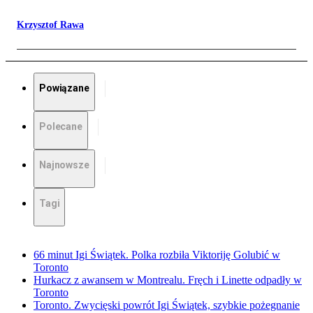
Krzysztof Rawa
Powiązane
Polecane
Najnowsze
Tagi
66 minut Igi Świątek. Polka rozbiła Viktoriję Golubić w
Toronto
Hurkacz z awansem w Montrealu. Fręch i Linette odpadły w
Toronto
Toronto. Zwycięski powrót Igi Świątek, szybkie pożegnanie