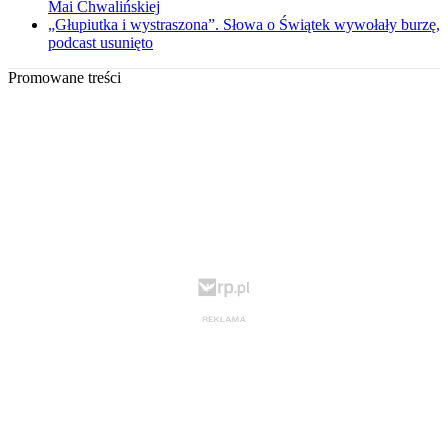
Mai Chwalińskiej
„Głupiutka i wystraszona”. Słowa o Świątek wywołały burzę,
podcast usunięto
Promowane treści