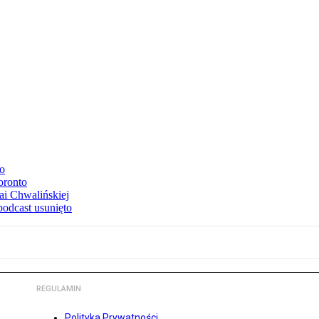
to
oronto
ai Chwalińskiej
podcast usunięto
REGULAMIN
Polityka Prywatności