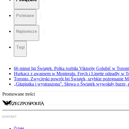
Polecane
Najnowsze
Tagi
66 minut Igi Świątek. Polka rozbiła Viktoriję Golubić w Toron
Hurkacz z awansem w Montrealu. Fręch i Linette odpadły w T
Toronto. Zwycięski powrót Igi Świątek, szybkie pożegnanie M
„Głupiutka i wystraszona”. Słowa o Świątek wywołały burzę, 
Promowane treści
KONTAKT
O nas