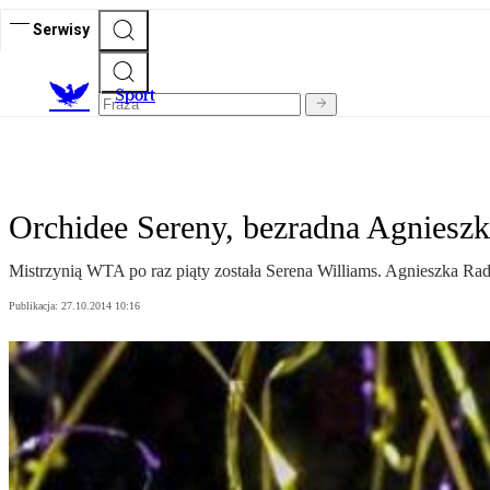
Serwisy
S
port
Orchidee Sereny, bezradna Agniesz
Mistrzynią WTA po raz piąty została Serena Williams. Agnieszka Radw
Publikacja:
27.10.2014 10:16