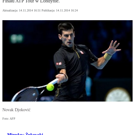
Finału ATP Tour w Londynie.
Aktualizacja:
14.11.2014 16:51
Publikacja:
14.11.2014 16:24
Novak Djoković
Foto: AFP
Mirosław Żukowski