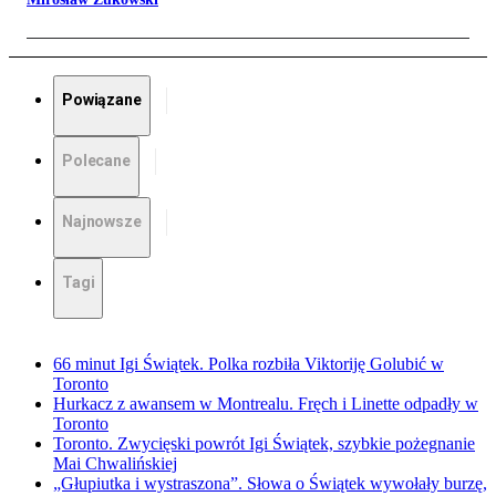
Powiązane
Polecane
Najnowsze
Tagi
66 minut Igi Świątek. Polka rozbiła Viktoriję Golubić w
Toronto
Hurkacz z awansem w Montrealu. Fręch i Linette odpadły w
Toronto
Toronto. Zwycięski powrót Igi Świątek, szybkie pożegnanie
Mai Chwalińskiej
„Głupiutka i wystraszona”. Słowa o Świątek wywołały burzę,