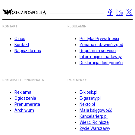
KONTAKT
REGULAMIN
O nas
Polityka Prywatności
Kontakt
Zmiana ustawień zgód
Napisz do nas
Regulamin serwisu
Informacje o nadawcy
Deklaracja dostępności
REKLAMA I PRENUMERATA
PARTNERZY
Reklama
E-kiosk.pl
Ogłoszenia
E-gazety.pl
Prenumerata
Nexto.pl
Archiwum
Mała księgowość
Kancelarierp.pl
Wieści Rolnicze
Życie Warszawy