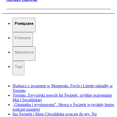
Powiązane
Polecane
Najnowsze
Tagi
Hurkacz z awansem w Montrealu. Fręch i Linette odpadły w
Toronto
Toronto. Zwycięski powrót Igi Świątek, szybkie pożegnanie
Mai Chwalińskiej
„Głupiutka i wystraszona”. Słowa o Świątek wywołały burzę,
podcast usunięto
Iga Świątek i Maja Chwalińska wracają do gry. Na