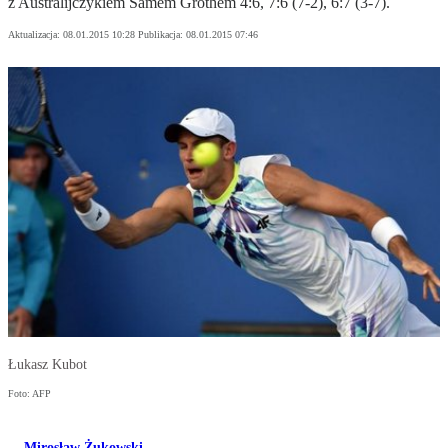
z Australijczykiem Samem Grothem 4:6, 7:6 (7-2), 6:7 (3-7).
Aktualizacja:
08.01.2015 10:28
Publikacja:
08.01.2015 07:46
Łukasz Kubot
Foto: AFP
Mirosław Żukowski