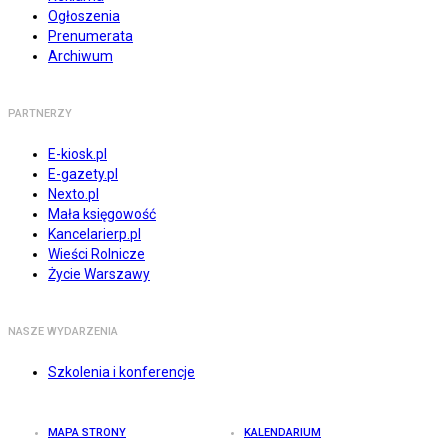
Ogłoszenia
Prenumerata
Archiwum
PARTNERZY
E-kiosk.pl
E-gazety.pl
Nexto.pl
Mała księgowość
Kancelarierp.pl
Wieści Rolnicze
Życie Warszawy
NASZE WYDARZENIA
Szkolenia i konferencje
MAPA STRONY
KALENDARIUM