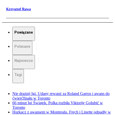
Krzysztof Rawa
Powiązane
Polecane
Najnowsze
Tagi
Nie drażnij Igi. Udany rewanż za Roland Garros i awans do
ćwierćfinału w Toronto
66 minut Igi Świątek. Polka rozbiła Viktoriję Golubić w
Toronto
Hurkacz z awansem w Montrealu. Fręch i Linette odpadły w