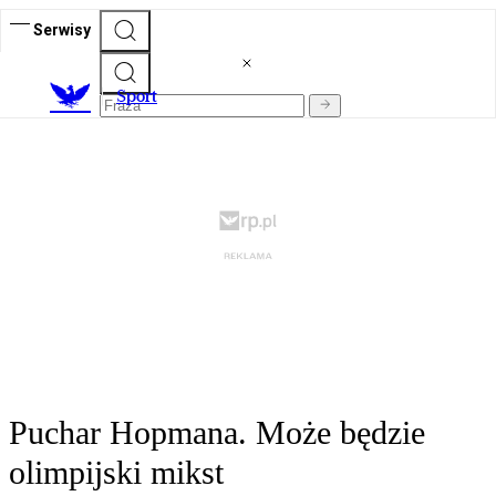
Serwisy
S
port
Puchar Hopmana. Może będzie
olimpijski mikst