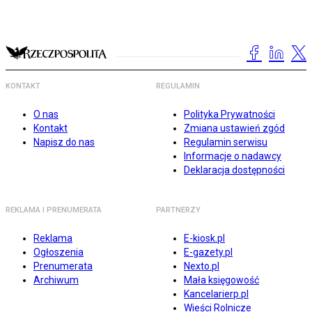
KONTAKT
REGULAMIN
O nas
Polityka Prywatności
Kontakt
Zmiana ustawień zgód
Napisz do nas
Regulamin serwisu
Informacje o nadawcy
Deklaracja dostępności
REKLAMA I PRENUMERATA
PARTNERZY
Reklama
E-kiosk.pl
Ogłoszenia
E-gazety.pl
Prenumerata
Nexto.pl
Archiwum
Mała księgowość
Kancelarierp.pl
Wieści Rolnicze