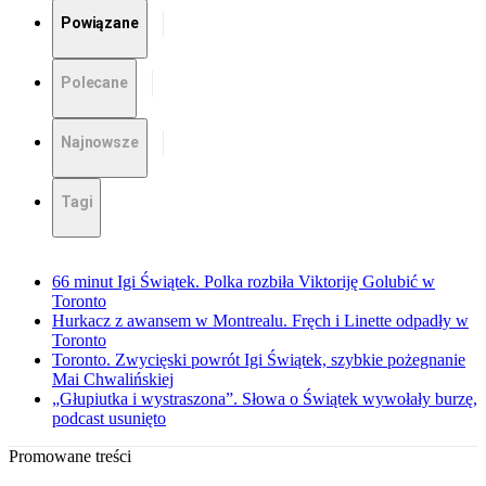
Powiązane
Polecane
Najnowsze
Tagi
66 minut Igi Świątek. Polka rozbiła Viktoriję Golubić w
Toronto
Hurkacz z awansem w Montrealu. Fręch i Linette odpadły w
Toronto
Toronto. Zwycięski powrót Igi Świątek, szybkie pożegnanie
Mai Chwalińskiej
„Głupiutka i wystraszona”. Słowa o Świątek wywołały burzę,
podcast usunięto
Promowane treści