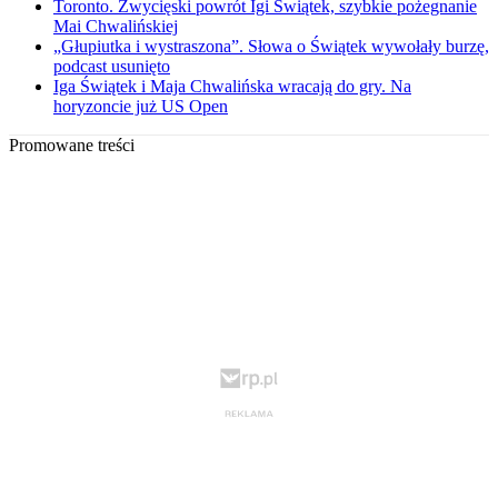
Toronto. Zwycięski powrót Igi Świątek, szybkie pożegnanie
Mai Chwalińskiej
„Głupiutka i wystraszona”. Słowa o Świątek wywołały burzę,
podcast usunięto
Iga Świątek i Maja Chwalińska wracają do gry. Na
horyzoncie już US Open
Promowane treści