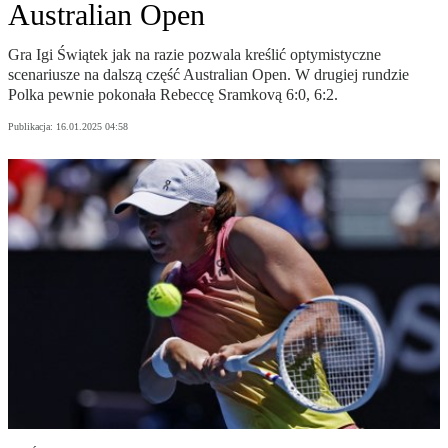
Australian Open
Gra Igi Świątek jak na razie pozwala kreślić optymistyczne
scenariusze na dalszą część Australian Open. W drugiej rundzie
Polka pewnie pokonała Rebeccę Sramkovą 6:0, 6:2.
Publikacja:
16.01.2025 04:58