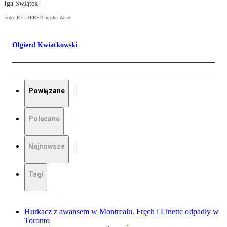
Iga Świątek
Foto: REUTERS/Tingshu Wang
Olgierd Kwiatkowski
Powiązane
Polecane
Najnowsze
Tagi
Hurkacz z awansem w Montrealu. Fręch i Linette odpadły w
Toronto