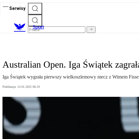
Serwisy
S
port
Australian Open. Iga Świątek zagrała
Iga Świątek wygrała pierwszy wielkoszlemowy mecz z Wimem Fissette
Publikacja:
13.01.2025 06:24