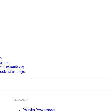
to
oronto
ai Chwalińskiej
podcast usunięto
REGULAMIN
Polityka Prywatności