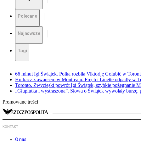
Polecane
Najnowsze
Tagi
66 minut Igi Świątek. Polka rozbiła Viktoriję Golubić w Toron
Hurkacz z awansem w Montrealu. Fręch i Linette odpadły w T
Toronto. Zwycięski powrót Igi Świątek, szybkie pożegnanie M
„Głupiutka i wystraszona”. Słowa o Świątek wywołały burzę, 
Promowane treści
KONTAKT
O nas