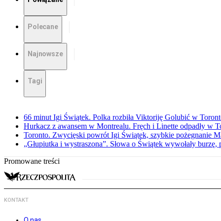
Polecane
Najnowsze
Tagi
66 minut Igi Świątek. Polka rozbiła Viktoriję Golubić w Toron
Hurkacz z awansem w Montrealu. Fręch i Linette odpadły w T
Toronto. Zwycięski powrót Igi Świątek, szybkie pożegnanie M
„Głupiutka i wystraszona”. Słowa o Świątek wywołały burzę, 
Promowane treści
KONTAKT
O nas