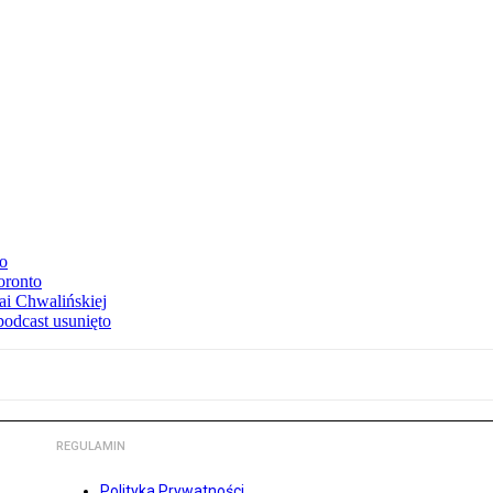
to
oronto
ai Chwalińskiej
podcast usunięto
REGULAMIN
Polityka Prywatności