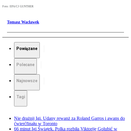
Foto: EPA/CJ GUNTHER
Tomasz Wacławek
Powiązane
Polecane
Najnowsze
Tagi
Nie drażnij Igi. Udany rewanż za Roland Garros i awans do
ćwierćfinału w Toronto
66 minut Igi Świątek. Polka rozbiła Viktoriję Golubić w