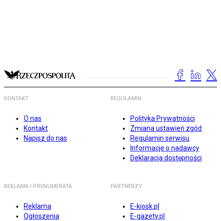
KONTAKT
REGULAMIN
O nas
Polityka Prywatności
Kontakt
Zmiana ustawień zgód
Napisz do nas
Regulamin serwisu
Informacje o nadawcy
Deklaracja dostępności
REKLAMA I PRENUMERATA
PARTNERZY
Reklama
E-kiosk.pl
Ogłoszenia
E-gazety.pl