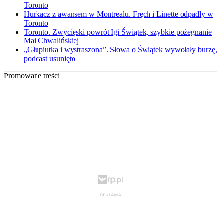
Toronto
Hurkacz z awansem w Montrealu. Fręch i Linette odpadły w
Toronto
Toronto. Zwycięski powrót Igi Świątek, szybkie pożegnanie
Mai Chwalińskiej
„Głupiutka i wystraszona”. Słowa o Świątek wywołały burzę,
podcast usunięto
Promowane treści