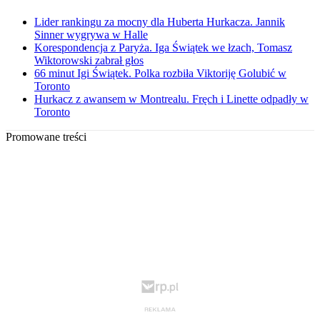
Lider rankingu za mocny dla Huberta Hurkacza. Jannik
Sinner wygrywa w Halle
Korespondencja z Paryża. Iga Świątek we łzach, Tomasz
Wiktorowski zabrał głos
66 minut Igi Świątek. Polka rozbiła Viktoriję Golubić w
Toronto
Hurkacz z awansem w Montrealu. Fręch i Linette odpadły w
Toronto
Promowane treści