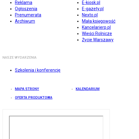
Reklama
E-kiosk.pl
Ogłoszenia
E-gazety.pl
Prenumerata
Nexto.pl
Archiwum
Mała księgowość
Kancelarierp.pl
Wieści Rolnicze
Życie Warszawy
NASZE WYDARZENIA
Szkolenia i konferencje
MAPA STRONY
KALENDARIUM
OFERTA PRODUKTOWA