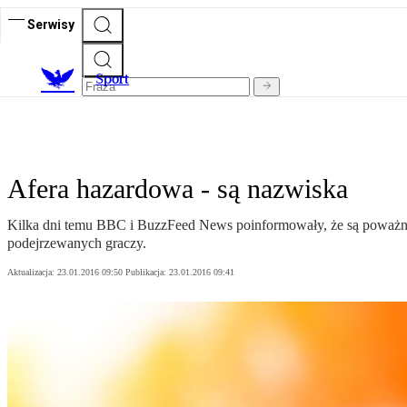
Serwisy
S
port
Afera hazardowa - są nazwiska
Kilka dni temu BBC i BuzzFeed News poinformowały, że są poważne 
podejrzewanych graczy.
Aktualizacja:
23.01.2016 09:50
Publikacja:
23.01.2016 09:41