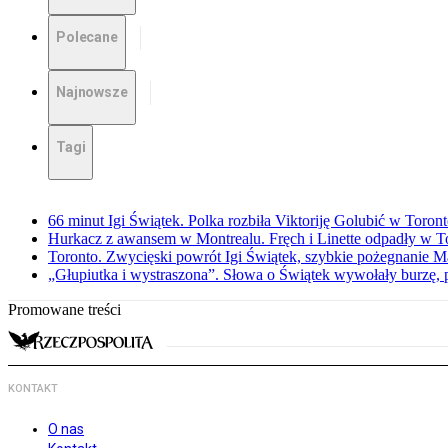
Polecane
Najnowsze
Tagi
66 minut Igi Świątek. Polka rozbiła Viktoriję Golubić w Toron
Hurkacz z awansem w Montrealu. Fręch i Linette odpadły w T
Toronto. Zwycięski powrót Igi Świątek, szybkie pożegnanie M
„Głupiutka i wystraszona”. Słowa o Świątek wywołały burzę, 
Promowane treści
KONTAKT
O nas