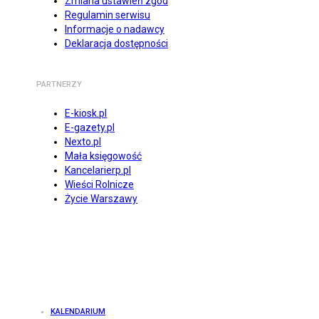
Zmiana ustawień zgód
Regulamin serwisu
Informacje o nadawcy
Deklaracja dostępności
PARTNERZY
E-kiosk.pl
E-gazety.pl
Nexto.pl
Mała księgowość
Kancelarierp.pl
Wieści Rolnicze
Życie Warszawy
KALENDARIUM