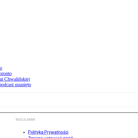
to
oronto
ai Chwalińskiej
podcast usunięto
REGULAMIN
Polityka Prywatności