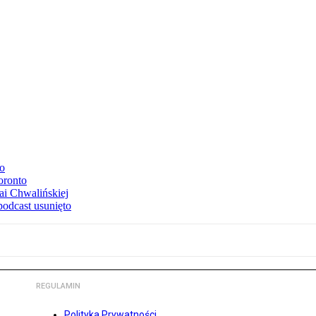
to
oronto
ai Chwalińskiej
podcast usunięto
REGULAMIN
Polityka Prywatności