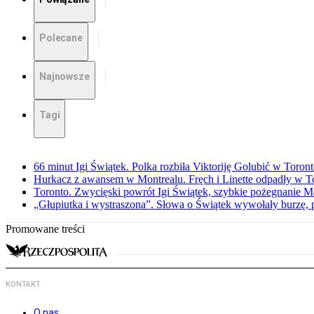
Polecane
Najnowsze
Tagi
66 minut Igi Świątek. Polka rozbiła Viktoriję Golubić w Toron
Hurkacz z awansem w Montrealu. Fręch i Linette odpadły w T
Toronto. Zwycięski powrót Igi Świątek, szybkie pożegnanie M
„Głupiutka i wystraszona”. Słowa o Świątek wywołały burzę, 
Promowane treści
KONTAKT
O nas