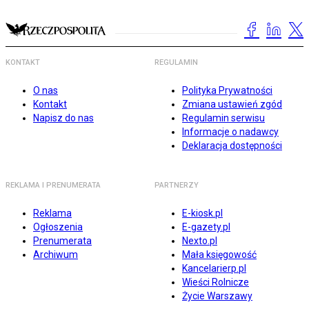
KONTAKT
REGULAMIN
O nas
Polityka Prywatności
Kontakt
Zmiana ustawień zgód
Napisz do nas
Regulamin serwisu
Informacje o nadawcy
Deklaracja dostępności
REKLAMA I PRENUMERATA
PARTNERZY
Reklama
E-kiosk.pl
Ogłoszenia
E-gazety.pl
Prenumerata
Nexto.pl
Archiwum
Mała księgowość
Kancelarierp.pl
Wieści Rolnicze
Życie Warszawy