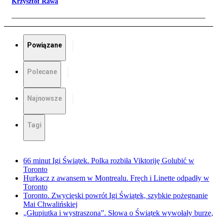
Krzysztof Rawa
Powiązane
Polecane
Najnowsze
Tagi
66 minut Igi Świątek. Polka rozbiła Viktoriję Golubić w
Toronto
Hurkacz z awansem w Montrealu. Fręch i Linette odpadły w
Toronto
Toronto. Zwycięski powrót Igi Świątek, szybkie pożegnanie
Mai Chwalińskiej
„Głupiutka i wystraszona”. Słowa o Świątek wywołały burzę,