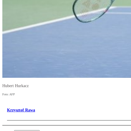
Hubert Hurkacz
Foto: AFP
Krzysztof Rawa