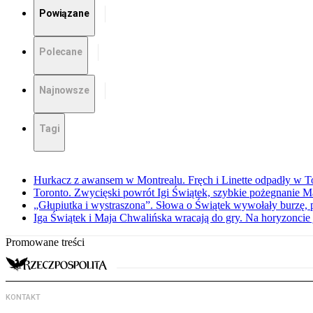
Powiązane
Polecane
Najnowsze
Tagi
Hurkacz z awansem w Montrealu. Fręch i Linette odpadły w T
Toronto. Zwycięski powrót Igi Świątek, szybkie pożegnanie M
„Głupiutka i wystraszona”. Słowa o Świątek wywołały burzę, 
Iga Świątek i Maja Chwalińska wracają do gry. Na horyzonci
Promowane treści
KONTAKT