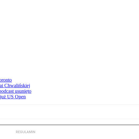
oronto
ai Chwalińskiej
podcast usunięto
e już US Open
REGULAMIN