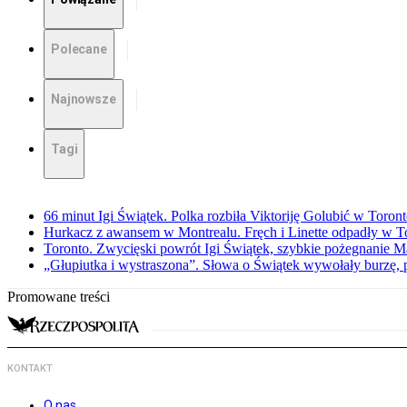
Polecane
Najnowsze
Tagi
66 minut Igi Świątek. Polka rozbiła Viktoriję Golubić w Toron
Hurkacz z awansem w Montrealu. Fręch i Linette odpadły w T
Toronto. Zwycięski powrót Igi Świątek, szybkie pożegnanie M
„Głupiutka i wystraszona”. Słowa o Świątek wywołały burzę, 
Promowane treści
KONTAKT
O nas