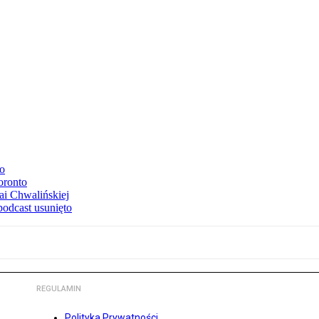
to
oronto
ai Chwalińskiej
podcast usunięto
REGULAMIN
Polityka Prywatności