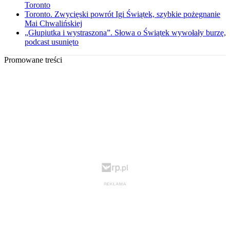
Toronto
Toronto. Zwycięski powrót Igi Świątek, szybkie pożegnanie
Mai Chwalińskiej
„Głupiutka i wystraszona”. Słowa o Świątek wywołały burzę,
podcast usunięto
Promowane treści