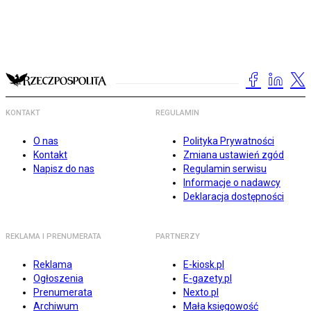
KONTAKT
REGULAMIN
O nas
Polityka Prywatności
Kontakt
Zmiana ustawień zgód
Napisz do nas
Regulamin serwisu
Informacje o nadawcy
Deklaracja dostępności
REKLAMA I PRENUMERATA
PARTNERZY
Reklama
E-kiosk.pl
Ogłoszenia
E-gazety.pl
Prenumerata
Nexto.pl
Archiwum
Mała księgowość