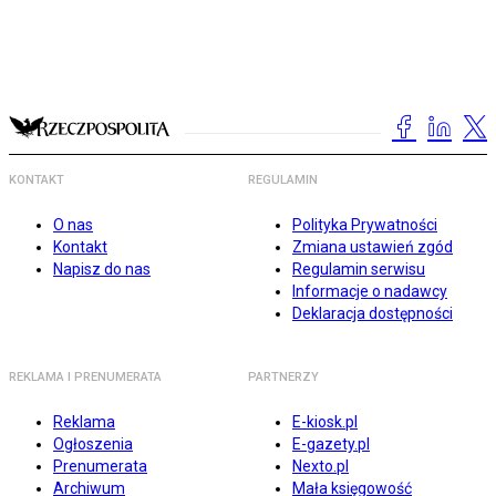
KONTAKT
REGULAMIN
O nas
Polityka Prywatności
Kontakt
Zmiana ustawień zgód
Napisz do nas
Regulamin serwisu
Informacje o nadawcy
Deklaracja dostępności
REKLAMA I PRENUMERATA
PARTNERZY
Reklama
E-kiosk.pl
Ogłoszenia
E-gazety.pl
Prenumerata
Nexto.pl
Archiwum
Mała księgowość