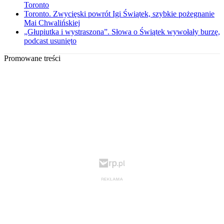
Toronto
Toronto. Zwycięski powrót Igi Świątek, szybkie pożegnanie
Mai Chwalińskiej
„Głupiutka i wystraszona”. Słowa o Świątek wywołały burzę,
podcast usunięto
Promowane treści