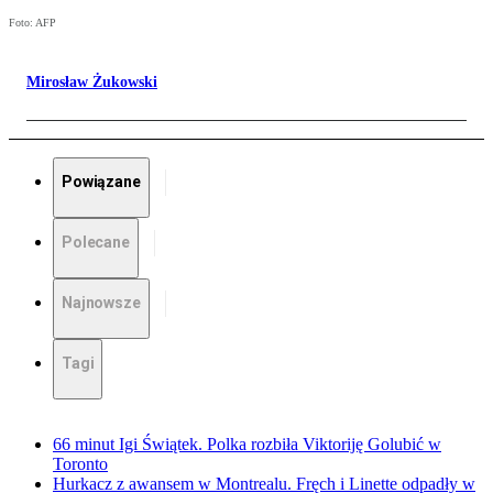
Foto: AFP
Mirosław Żukowski
Powiązane
Polecane
Najnowsze
Tagi
66 minut Igi Świątek. Polka rozbiła Viktoriję Golubić w
Toronto
Hurkacz z awansem w Montrealu. Fręch i Linette odpadły w