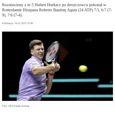
Rozstawiony z nr 5 Hubert Hurkacz po dreszczowcu pokonał w
Rotterdamie Hiszpana Roberto Bautistę Aguta (24 ATP) 7:5, 6:7 (7-
9), 7:6 (7-4).
Publikacja:
14.02.2023 19:40
Foto: EPA/Sander Koning