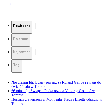
m.ż.
Powiązane
Polecane
Najnowsze
Tagi
Nie drażnij Igi. Udany rewanż za Roland Garros i awans do
ćwierćfinału w Toronto
66 minut Igi Świątek. Polka rozbiła Viktoriję Golubić w
Toronto
Hurkacz z awansem w Montrealu. Fręch i Linette odpadły w
Toronto