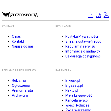
KONTAKT
REGULAMIN
O nas
Polityka Prywatności
Kontakt
Zmiana ustawień zgód
Napisz do nas
Regulamin serwisu
Informacje o nadawcy
Deklaracja dostępności
REKLAMA I PRENUMERATA
PARTNERZY
Reklama
E-kiosk.pl
Ogłoszenia
E-gazety.pl
Prenumerata
Nexto.pl
Archiwum
Mała księgowość
Kancelarierp.pl
Wieści Rolnicze
Życie Warszawy