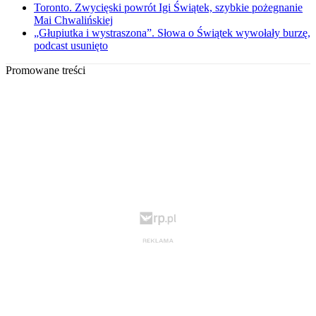
Toronto. Zwycięski powrót Igi Świątek, szybkie pożegnanie
Mai Chwalińskiej
„Głupiutka i wystraszona”. Słowa o Świątek wywołały burzę,
podcast usunięto
Promowane treści