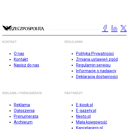
KONTAKT
REGULAMIN
O nas
Polityka Prywatności
Kontakt
Zmiana ustawień zgód
Napisz do nas
Regulamin serwisu
Informacje o nadawcy
Deklaracja dostępności
REKLAMA I PRENUMERATA
PARTNERZY
Reklama
E-kiosk.pl
Ogłoszenia
E-gazety.pl
Prenumerata
Nexto.pl
Archiwum
Mała księgowość
Kancelarierp.pl