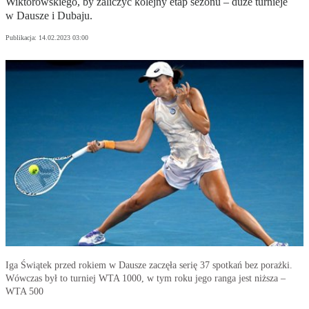
Wiktorowskiego, by zaliczyć kolejny etap sezonu – duże turnieje
w Dausze i Dubaju.
Publikacja:
14.02.2023 03:00
Iga Świątek przed rokiem w Dausze zaczęła serię 37 spotkań bez porażki.
Wówczas był to turniej WTA 1000, w tym roku jego ranga jest niższa –
WTA 500