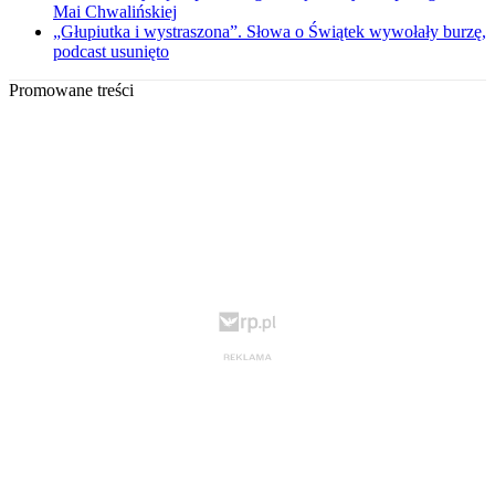
Mai Chwalińskiej
„Głupiutka i wystraszona”. Słowa o Świątek wywołały burzę,
podcast usunięto
Promowane treści