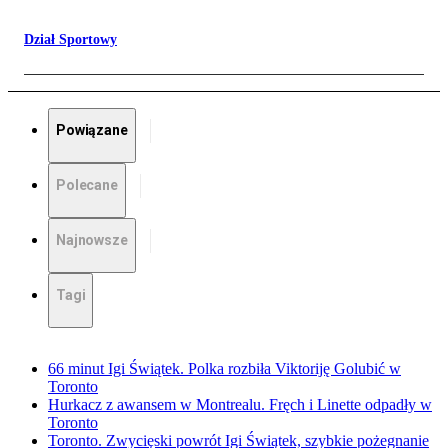
Dział Sportowy
Powiązane
Polecane
Najnowsze
Tagi
66 minut Igi Świątek. Polka rozbiła Viktoriję Golubić w
Toronto
Hurkacz z awansem w Montrealu. Fręch i Linette odpadły w
Toronto
Toronto. Zwycięski powrót Igi Świątek, szybkie pożegnanie