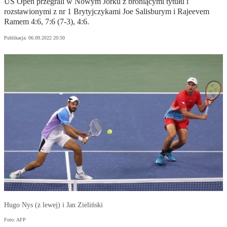
US Open przegrali w Nowym Jorku z broniącymi tytułu i
rozstawionymi z nr 1 Brytyjczykami Joe Salisburym i Rajeevem
Ramem 4:6, 7:6 (7-3), 4:6.
Publikacja:
06.09.2022 20:50
Hugo Nys (z lewej) i Jan Zieliński
Foto: AFP