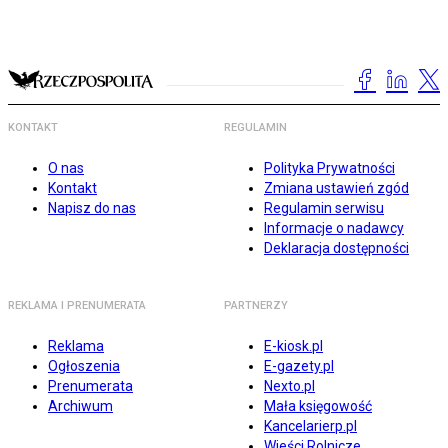
KONTAKT
REGULAMIN
O nas
Polityka Prywatności
Kontakt
Zmiana ustawień zgód
Napisz do nas
Regulamin serwisu
Informacje o nadawcy
Deklaracja dostępności
REKLAMA I PRENUMERATA
PARTNERZY
Reklama
E-kiosk.pl
Ogłoszenia
E-gazety.pl
Prenumerata
Nexto.pl
Archiwum
Mała księgowość
Kancelarierp.pl
Wieści Rolnicze