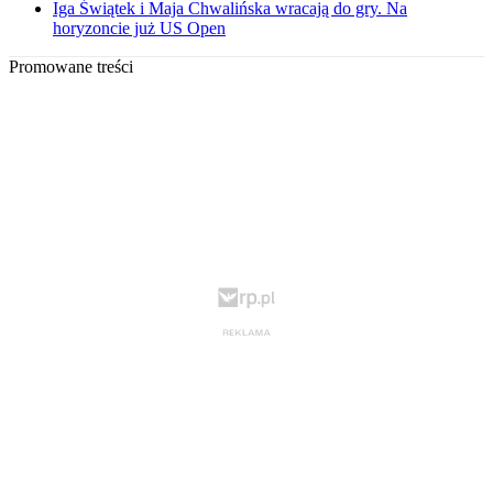
Iga Świątek i Maja Chwalińska wracają do gry. Na
horyzoncie już US Open
Promowane treści