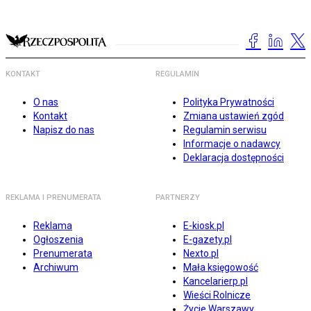
KONTAKT
REGULAMIN
O nas
Polityka Prywatności
Kontakt
Zmiana ustawień zgód
Napisz do nas
Regulamin serwisu
Informacje o nadawcy
Deklaracja dostępności
REKLAMA I PRENUMERATA
PARTNERZY
Reklama
E-kiosk.pl
Ogłoszenia
E-gazety.pl
Prenumerata
Nexto.pl
Archiwum
Mała księgowość
Kancelarierp.pl
Wieści Rolnicze
Życie Warszawy