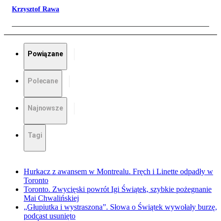
Krzysztof Rawa
Powiązane
Polecane
Najnowsze
Tagi
Hurkacz z awansem w Montrealu. Fręch i Linette odpadły w
Toronto
Toronto. Zwycięski powrót Igi Świątek, szybkie pożegnanie
Mai Chwalińskiej
„Głupiutka i wystraszona”. Słowa o Świątek wywołały burzę,
podcast usunięto