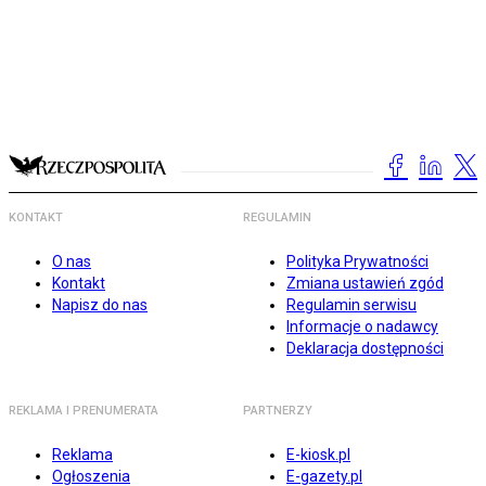
KONTAKT
REGULAMIN
O nas
Polityka Prywatności
Kontakt
Zmiana ustawień zgód
Napisz do nas
Regulamin serwisu
Informacje o nadawcy
Deklaracja dostępności
REKLAMA I PRENUMERATA
PARTNERZY
Reklama
E-kiosk.pl
Ogłoszenia
E-gazety.pl