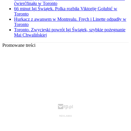
ćwierćfinału w Toronto
66 minut Igi Świątek. Polka rozbiła Viktoriję Golubić w
Toronto
Hurkacz z awansem w Montrealu. Fręch i Linette odpadły w
Toronto
Toronto. Zwycięski powrót Igi Świątek, szybkie pożegnanie
Mai Chwalińskiej
Promowane treści