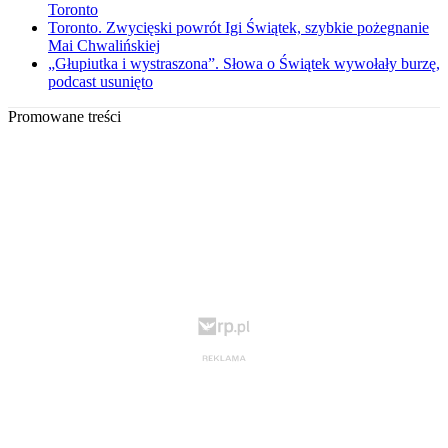
Toronto
Toronto. Zwycięski powrót Igi Świątek, szybkie pożegnanie
Mai Chwalińskiej
„Głupiutka i wystraszona”. Słowa o Świątek wywołały burzę,
podcast usunięto
Promowane treści