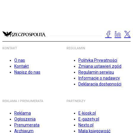
KONTAKT
REGULAMIN
O nas
Polityka Prywatności
Kontakt
Zmiana ustawień zgód
Napisz do nas
Regulamin serwisu
Informacje o nadawcy
Deklaracja dostępności
REKLAMA I PRENUMERATA
PARTNERZY
Reklama
E-kiosk.pl
Ogłoszenia
E-gazety.pl
Prenumerata
Nexto.pl
Archiwum
Mała księgowość