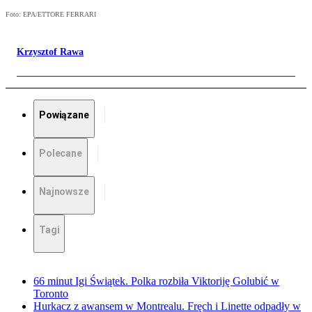
Foto: EPA/ETTORE FERRARI
Krzysztof Rawa
Powiązane
Polecane
Najnowsze
Tagi
66 minut Igi Świątek. Polka rozbiła Viktoriję Golubić w
Toronto
Hurkacz z awansem w Montrealu. Fręch i Linette odpadły w