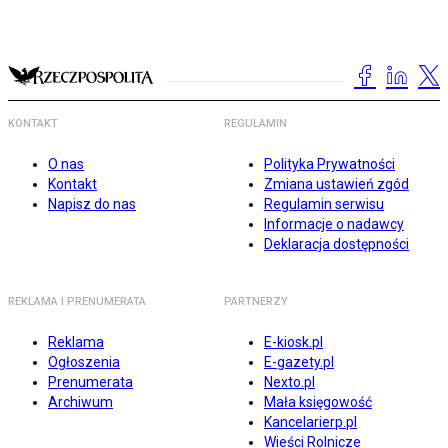
KONTAKT
REGULAMIN
O nas
Polityka Prywatności
Kontakt
Zmiana ustawień zgód
Napisz do nas
Regulamin serwisu
Informacje o nadawcy
Deklaracja dostępności
REKLAMA I PRENUMERATA
PARTNERZY
Reklama
E-kiosk.pl
Ogłoszenia
E-gazety.pl
Prenumerata
Nexto.pl
Archiwum
Mała księgowość
Kancelarierp.pl
Wieści Rolnicze