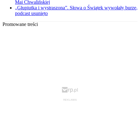
Mai Chwalińskiej
„Głupiutka i wystraszona”. Słowa o Świątek wywołały burzę,
podcast usunięto
Promowane treści