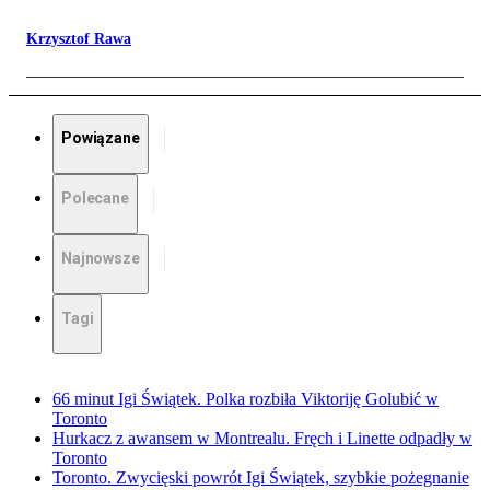
Krzysztof Rawa
Powiązane
Polecane
Najnowsze
Tagi
66 minut Igi Świątek. Polka rozbiła Viktoriję Golubić w
Toronto
Hurkacz z awansem w Montrealu. Fręch i Linette odpadły w
Toronto
Toronto. Zwycięski powrót Igi Świątek, szybkie pożegnanie