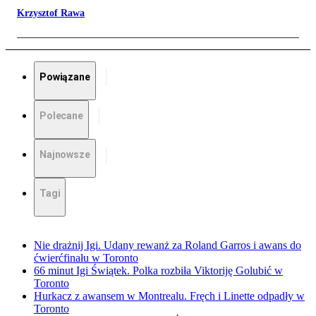
Krzysztof Rawa
Powiązane
Polecane
Najnowsze
Tagi
Nie drażnij Igi. Udany rewanż za Roland Garros i awans do
ćwierćfinału w Toronto
66 minut Igi Świątek. Polka rozbiła Viktoriję Golubić w
Toronto
Hurkacz z awansem w Montrealu. Fręch i Linette odpadły w
Toronto