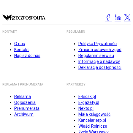
KONTAKT
REGULAMIN
O nas
Polityka Prywatności
Kontakt
Zmiana ustawień zgód
Napisz do nas
Regulamin serwisu
Informacje o nadawcy
Deklaracja dostępności
REKLAMA I PRENUMERATA
PARTNERZY
Reklama
E-kiosk.pl
Ogłoszenia
E-gazety.pl
Prenumerata
Nexto.pl
Archiwum
Mała księgowość
Kancelarierp.pl
Wieści Rolnicze
Życie Warszawy