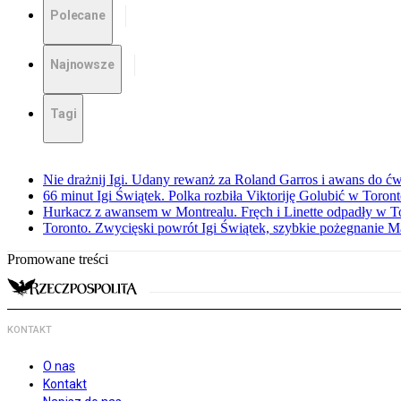
Polecane
Najnowsze
Tagi
Nie drażnij Igi. Udany rewanż za Roland Garros i awans do ćw
66 minut Igi Świątek. Polka rozbiła Viktoriję Golubić w Toron
Hurkacz z awansem w Montrealu. Fręch i Linette odpadły w T
Toronto. Zwycięski powrót Igi Świątek, szybkie pożegnanie M
Promowane treści
KONTAKT
O nas
Kontakt