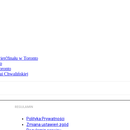
ierćfinału w Toronto
to
oronto
ai Chwalińskiej
REGULAMIN
Polityka Prywatności
Zmiana ustawień zgód