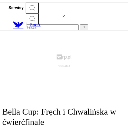
Serwisy
S
port
Bella Cup: Fręch i Chwalińska w
ćwierćfinale