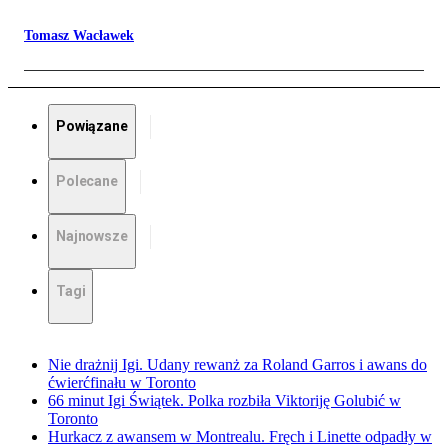
Tomasz Wacławek
Powiązane
Polecane
Najnowsze
Tagi
Nie drażnij Igi. Udany rewanż za Roland Garros i awans do
ćwierćfinału w Toronto
66 minut Igi Świątek. Polka rozbiła Viktoriję Golubić w
Toronto
Hurkacz z awansem w Montrealu. Fręch i Linette odpadły w