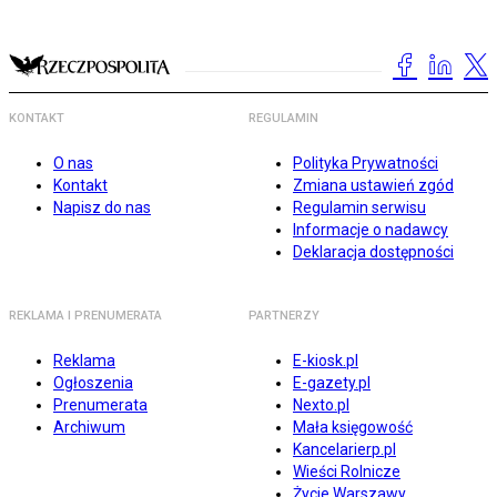
KONTAKT
REGULAMIN
O nas
Polityka Prywatności
Kontakt
Zmiana ustawień zgód
Napisz do nas
Regulamin serwisu
Informacje o nadawcy
Deklaracja dostępności
REKLAMA I PRENUMERATA
PARTNERZY
Reklama
E-kiosk.pl
Ogłoszenia
E-gazety.pl
Prenumerata
Nexto.pl
Archiwum
Mała księgowość
Kancelarierp.pl
Wieści Rolnicze
Życie Warszawy