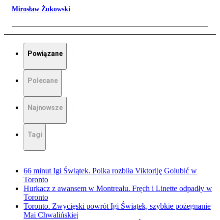
Mirosław Żukowski
Powiązane
Polecane
Najnowsze
Tagi
66 minut Igi Świątek. Polka rozbiła Viktoriję Golubić w
Toronto
Hurkacz z awansem w Montrealu. Fręch i Linette odpadły w
Toronto
Toronto. Zwycięski powrót Igi Świątek, szybkie pożegnanie
Mai Chwalińskiej