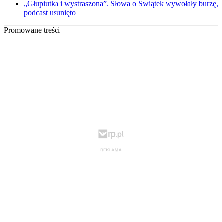
„Głupiutka i wystraszona”. Słowa o Świątek wywołały burzę,
podcast usunięto
Promowane treści