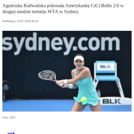
Agnieszka Radwańska pokonała Amerykankę CiCi Bellis 2:0 w
drugiej rundzie turnieju WTA w Sydney.
Publikacja:
10.01.2018 06:33
Foto: AFP
amk