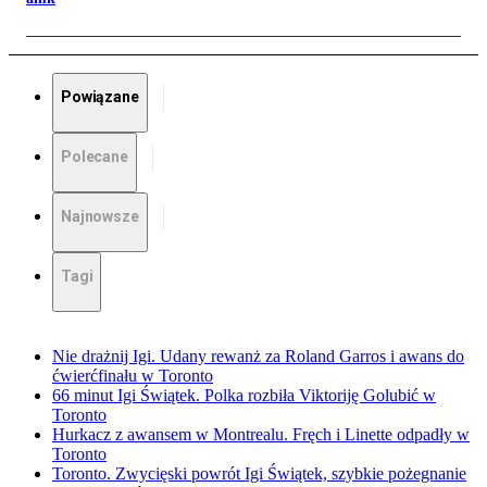
Powiązane
Polecane
Najnowsze
Tagi
Nie drażnij Igi. Udany rewanż za Roland Garros i awans do
ćwierćfinału w Toronto
66 minut Igi Świątek. Polka rozbiła Viktoriję Golubić w
Toronto
Hurkacz z awansem w Montrealu. Fręch i Linette odpadły w
Toronto
Toronto. Zwycięski powrót Igi Świątek, szybkie pożegnanie