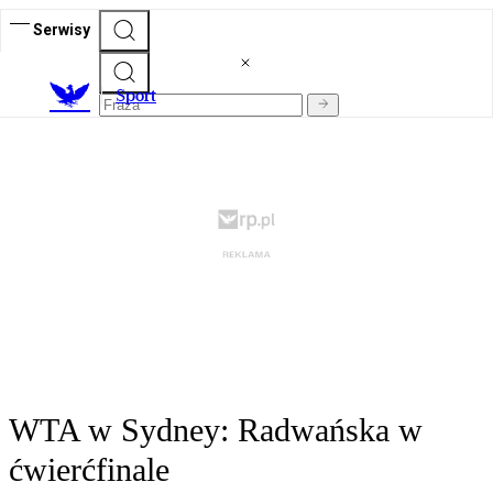
Serwisy
S
port
WTA w Sydney: Radwańska w
ćwierćfinale