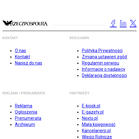
KONTAKT
REGULAMIN
O nas
Polityka Prywatności
Kontakt
Zmiana ustawień zgód
Napisz do nas
Regulamin serwisu
Informacje o nadawcy
Deklaracja dostępności
REKLAMA I PRENUMERATA
PARTNERZY
Reklama
E-kiosk.pl
Ogłoszenia
E-gazety.pl
Prenumerata
Nexto.pl
Archiwum
Mała księgowość
Kancelarierp.pl
Wieści Rolnicze