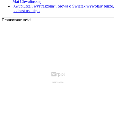
Mai Chwalińskiej
„Głupiutka i wystraszona”. Słowa o Świątek wywołały burzę,
podcast usunięto
Promowane treści