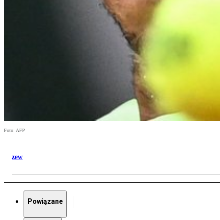
Foto: AFP
zew
Powiązane