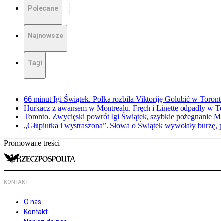
Polecane
Najnowsze
Tagi
66 minut Igi Świątek. Polka rozbiła Viktoriję Golubić w Toron
Hurkacz z awansem w Montrealu. Fręch i Linette odpadły w T
Toronto. Zwycięski powrót Igi Świątek, szybkie pożegnanie M
„Głupiutka i wystraszona”. Słowa o Świątek wywołały burzę, 
Promowane treści
KONTAKT
O nas
Kontakt