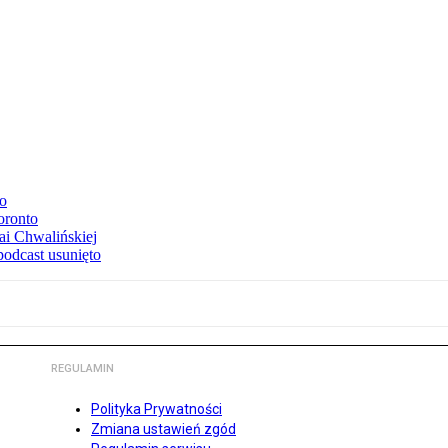
to
oronto
ai Chwalińskiej
podcast usunięto
REGULAMIN
Polityka Prywatności
Zmiana ustawień zgód