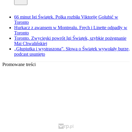
66 minut Igi Świątek. Polka rozbiła Viktoriję Golubić w
Toronto
Hurkacz z awansem w Montrealu. Fręch i Linette odpadły w
Toronto
Toronto. Zwycięski powrót Igi Świątek, szybkie pożegnanie
Mai Chwalińskiej
„Głupiutka i wystraszona”. Słowa o Świątek wywołały burzę,
podcast usunięto
Promowane treści