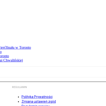
ierćfinału w Toronto
to
oronto
ai Chwalińskiej
REGULAMIN
Polityka Prywatności
Zmiana ustawień zgód