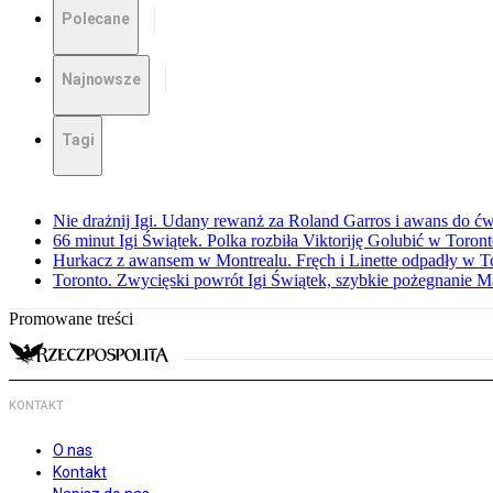
Polecane
Najnowsze
Tagi
Nie drażnij Igi. Udany rewanż za Roland Garros i awans do ćw
66 minut Igi Świątek. Polka rozbiła Viktoriję Golubić w Toron
Hurkacz z awansem w Montrealu. Fręch i Linette odpadły w T
Toronto. Zwycięski powrót Igi Świątek, szybkie pożegnanie M
Promowane treści
KONTAKT
O nas
Kontakt