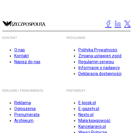
KONTAKT
REGULAMIN
O nas
Polityka Prywatności
Kontakt
Zmiana ustawień zgód
Napisz do nas
Regulamin serwisu
Informacje o nadawcy
Deklaracja dostępności
REKLAMA I PRENUMERATA
PARTNERZY
Reklama
E-kiosk.pl
Ogłoszenia
E-gazety.pl
Prenumerata
Nexto.pl
Archiwum
Mała księgowość
Kancelarierp.pl
Wieści Rolnicze