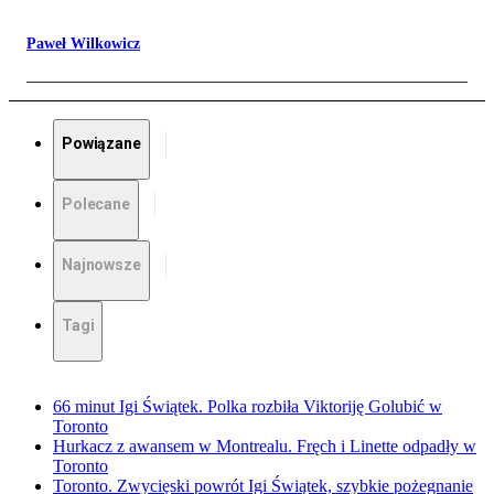
Paweł Wilkowicz
Powiązane
Polecane
Najnowsze
Tagi
66 minut Igi Świątek. Polka rozbiła Viktoriję Golubić w
Toronto
Hurkacz z awansem w Montrealu. Fręch i Linette odpadły w
Toronto
Toronto. Zwycięski powrót Igi Świątek, szybkie pożegnanie