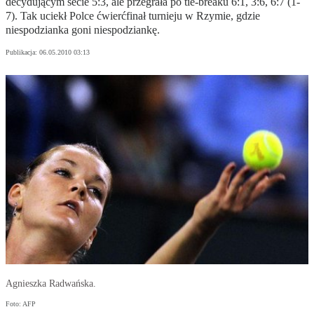
decydującym secie 5:3, ale przegrała po tie-breaku 6:1, 3:6, 6:7 (1-
7). Tak uciekł Polce ćwierćfinał turnieju w Rzymie, gdzie
niespodzianka goni niespodziankę.
Publikacja:
06.05.2010 03:13
Agnieszka Radwańska.
Foto: AFP