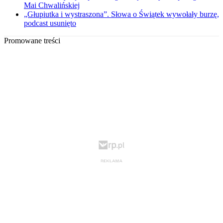
Mai Chwalińskiej
„Głupiutka i wystraszona”. Słowa o Świątek wywołały burzę,
podcast usunięto
Promowane treści