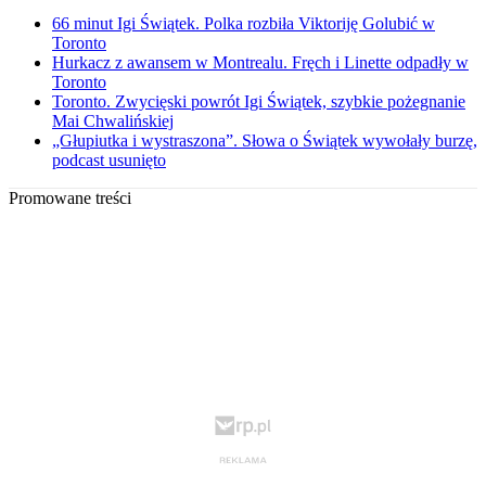
66 minut Igi Świątek. Polka rozbiła Viktoriję Golubić w
Toronto
Hurkacz z awansem w Montrealu. Fręch i Linette odpadły w
Toronto
Toronto. Zwycięski powrót Igi Świątek, szybkie pożegnanie
Mai Chwalińskiej
„Głupiutka i wystraszona”. Słowa o Świątek wywołały burzę,
podcast usunięto
Promowane treści