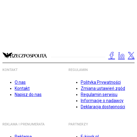
KONTAKT
REGULAMIN
O nas
Polityka Prywatności
Kontakt
Zmiana ustawień zgód
Napisz do nas
Regulamin serwisu
Informacje o nadawcy
Deklaracja dostępności
REKLAMA I PRENUMERATA
PARTNERZY
Reklama
E-kiosk.pl