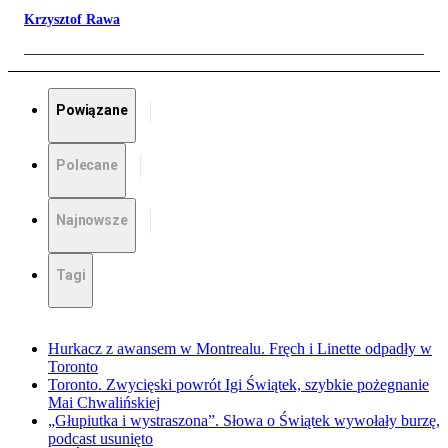
Krzysztof Rawa
Powiązane
Polecane
Najnowsze
Tagi
Hurkacz z awansem w Montrealu. Fręch i Linette odpadły w
Toronto
Toronto. Zwycięski powrót Igi Świątek, szybkie pożegnanie
Mai Chwalińskiej
„Głupiutka i wystraszona”. Słowa o Świątek wywołały burzę,
podcast usunięto