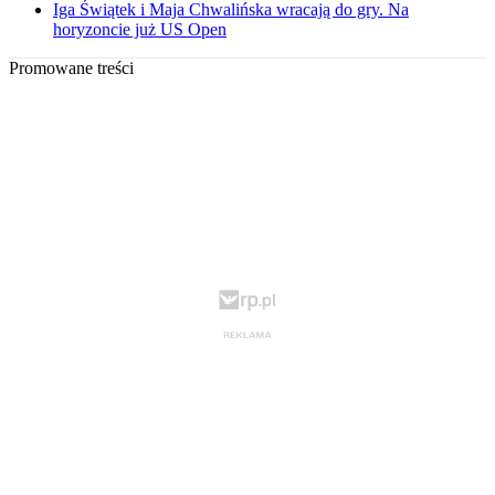
Iga Świątek i Maja Chwalińska wracają do gry. Na
horyzoncie już US Open
Promowane treści