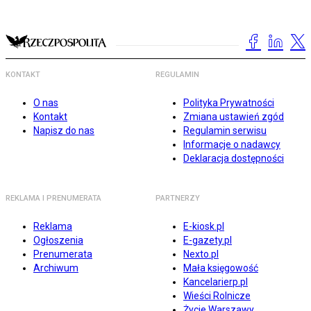
KONTAKT
REGULAMIN
O nas
Polityka Prywatności
Kontakt
Zmiana ustawień zgód
Napisz do nas
Regulamin serwisu
Informacje o nadawcy
Deklaracja dostępności
REKLAMA I PRENUMERATA
PARTNERZY
Reklama
E-kiosk.pl
Ogłoszenia
E-gazety.pl
Prenumerata
Nexto.pl
Archiwum
Mała księgowość
Kancelarierp.pl
Wieści Rolnicze
Życie Warszawy