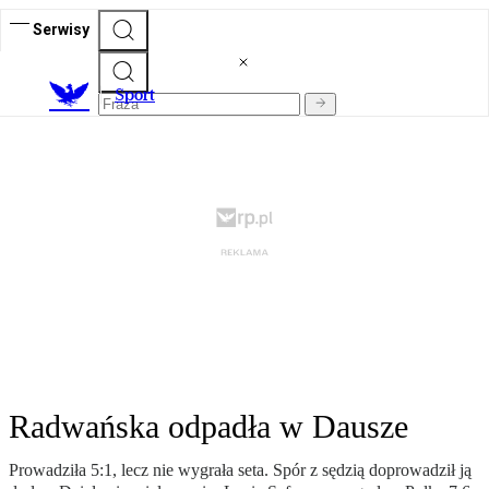
Serwisy
S
port
Radwańska odpadła w Dausze
Prowadziła 5:1, lecz nie wygrała seta. Spór z sędzią doprowadził ją