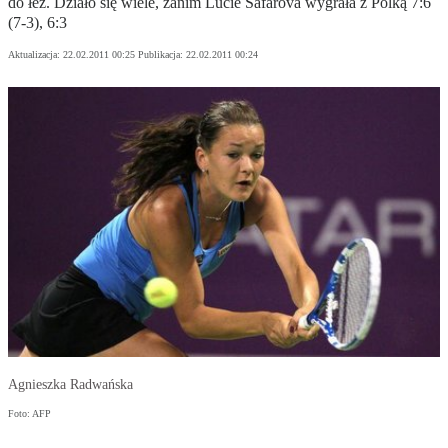
do łez. Działo się wiele, zanim Lucie Safarova wygrała z Polką 7:6
(7-3), 6:3
Aktualizacja:
22.02.2011 00:25
Publikacja:
22.02.2011 00:24
Agnieszka Radwańska
Foto: AFP