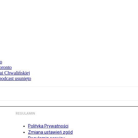
to
oronto
ai Chwalińskiej
podcast usunięto
REGULAMIN
Polityka Prywatności
Zmiana ustawień zgód