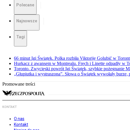
Polecane
Najnowsze
Tagi
66 minut Igi Świątek. Polka rozbiła Viktoriję Golubić w Toron
Hurkacz z awansem w Montrealu. Fręch i Linette odpadły w T
Toronto. Zwycięski powrót Igi Świątek, szybkie pożegnanie M
„Głupiutka i wystraszona”. Słowa o Świątek wywołały burzę, 
Promowane treści
KONTAKT
O nas
Kontakt