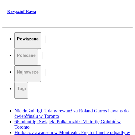
Krzysztof Rawa
Powiązane
Polecane
Najnowsze
Tagi
Nie drażnij Igi. Udany rewanż za Roland Garros i awans do
ćwierćfinału w Toronto
66 minut Igi Świątek. Polka rozbiła Viktoriję Golubić w
Toronto
Hurkacz z awansem w Montrealu. Fręch i Linette odpadły w