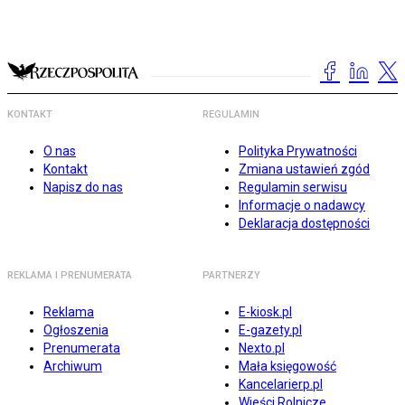
KONTAKT
REGULAMIN
O nas
Polityka Prywatności
Kontakt
Zmiana ustawień zgód
Napisz do nas
Regulamin serwisu
Informacje o nadawcy
Deklaracja dostępności
REKLAMA I PRENUMERATA
PARTNERZY
Reklama
E-kiosk.pl
Ogłoszenia
E-gazety.pl
Prenumerata
Nexto.pl
Archiwum
Mała księgowość
Kancelarierp.pl
Wieści Rolnicze