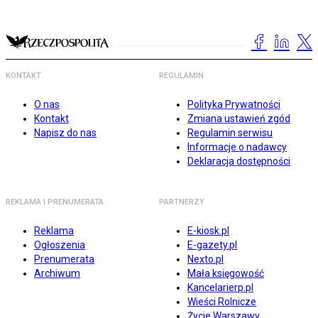
KONTAKT
REGULAMIN
O nas
Polityka Prywatności
Kontakt
Zmiana ustawień zgód
Napisz do nas
Regulamin serwisu
Informacje o nadawcy
Deklaracja dostępności
REKLAMA I PRENUMERATA
PARTNERZY
Reklama
E-kiosk.pl
Ogłoszenia
E-gazety.pl
Prenumerata
Nexto.pl
Archiwum
Mała księgowość
Kancelarierp.pl
Wieści Rolnicze
Życie Warszawy