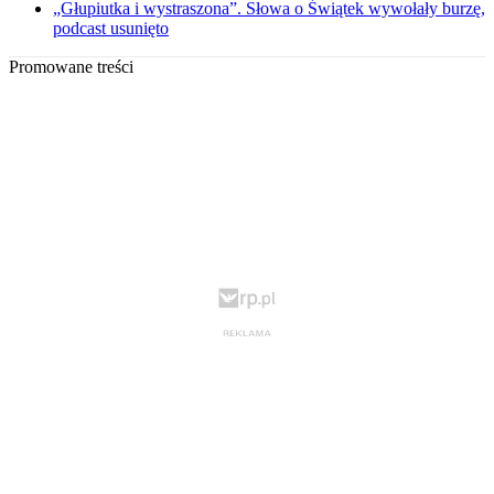
„Głupiutka i wystraszona”. Słowa o Świątek wywołały burzę,
podcast usunięto
Promowane treści