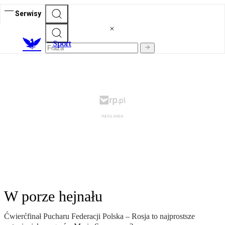
Serwisy
S
port
W porze hejnału
Ćwierćfinał Pucharu Federacji Polska – Rosja to najprostsze