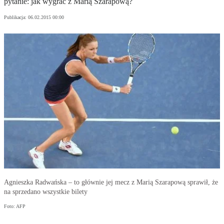
pytanie: jak wygrać z Marią Szarapową?
Publikacja:
06.02.2015 00:00
Agnieszka Radwańska – to głównie jej mecz z Marią Szarapową sprawił, że
na sprzedano wszystkie bilety
Foto: AFP