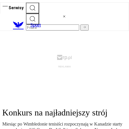
Serwisy
S
port
Konkurs na najładniejszy strój
Miesiąc po Wimbledonie tenisiści rozpoczynają w Kanadzie starty