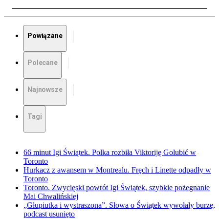
Powiązane
Polecane
Najnowsze
Tagi
66 minut Igi Świątek. Polka rozbiła Viktoriję Golubić w
Toronto
Hurkacz z awansem w Montrealu. Fręch i Linette odpadły w
Toronto
Toronto. Zwycięski powrót Igi Świątek, szybkie pożegnanie
Mai Chwalińskiej
„Głupiutka i wystraszona”. Słowa o Świątek wywołały burzę,
podcast usunięto