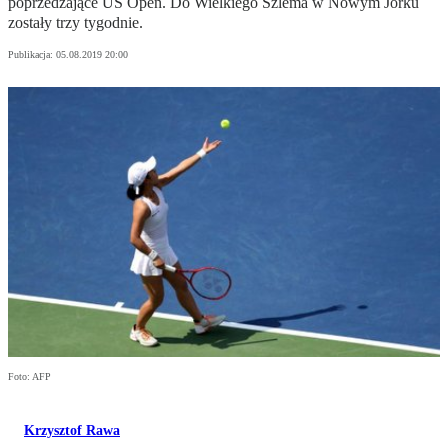
poprzedzające US Open. Do Wielkiego Szlema w Nowym Jorku
zostały trzy tygodnie.
Publikacja:
05.08.2019 20:00
Foto: AFP
Krzysztof Rawa