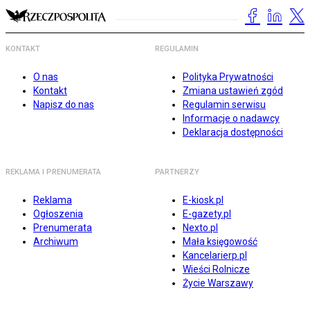
KONTAKT
REGULAMIN
O nas
Polityka Prywatności
Kontakt
Zmiana ustawień zgód
Napisz do nas
Regulamin serwisu
Informacje o nadawcy
Deklaracja dostępności
REKLAMA I PRENUMERATA
PARTNERZY
Reklama
E-kiosk.pl
Ogłoszenia
E-gazety.pl
Prenumerata
Nexto.pl
Archiwum
Mała księgowość
Kancelarierp.pl
Wieści Rolnicze
Życie Warszawy