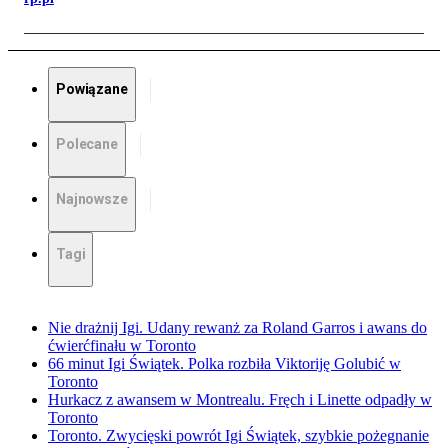
Powiązane
Polecane
Najnowsze
Tagi
Nie drażnij Igi. Udany rewanż za Roland Garros i awans do
ćwierćfinału w Toronto
66 minut Igi Świątek. Polka rozbiła Viktoriję Golubić w
Toronto
Hurkacz z awansem w Montrealu. Fręch i Linette odpadły w
Toronto
Toronto. Zwycięski powrót Igi Świątek, szybkie pożegnanie