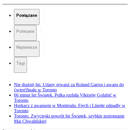
Powiązane
Polecane
Najnowsze
Tagi
Nie drażnij Igi. Udany rewanż za Roland Garros i awans do
ćwierćfinału w Toronto
66 minut Igi Świątek. Polka rozbiła Viktoriję Golubić w
Toronto
Hurkacz z awansem w Montrealu. Fręch i Linette odpadły w
Toronto
Toronto. Zwycięski powrót Igi Świątek, szybkie pożegnanie
Mai Chwalińskiej