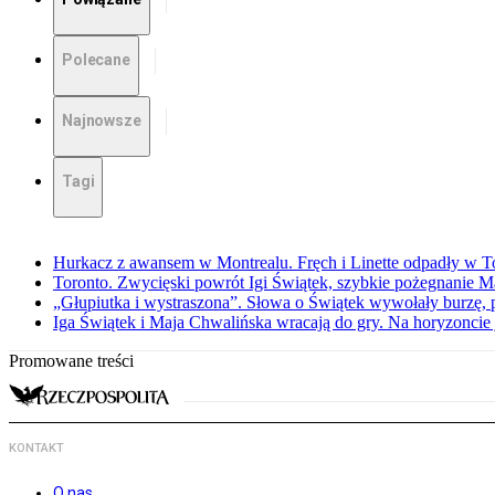
Polecane
Najnowsze
Tagi
Hurkacz z awansem w Montrealu. Fręch i Linette odpadły w T
Toronto. Zwycięski powrót Igi Świątek, szybkie pożegnanie M
„Głupiutka i wystraszona”. Słowa o Świątek wywołały burzę, 
Iga Świątek i Maja Chwalińska wracają do gry. Na horyzonci
Promowane treści
KONTAKT
O nas