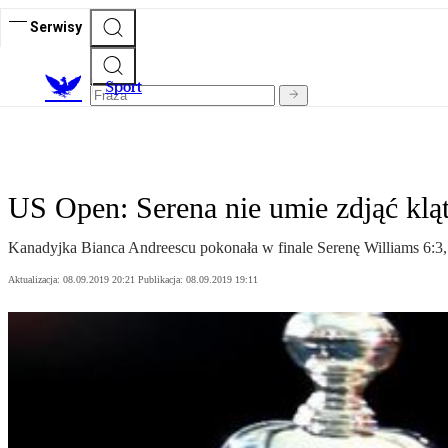
Serwisy
S
port
US Open: Serena nie umie zdjąć kl
Kanadyjka Bianca Andreescu pokonała w finale Serenę Williams 6:3, 7:
Aktualizacja:
08.09.2019 20:21
Publikacja:
08.09.2019 19:11